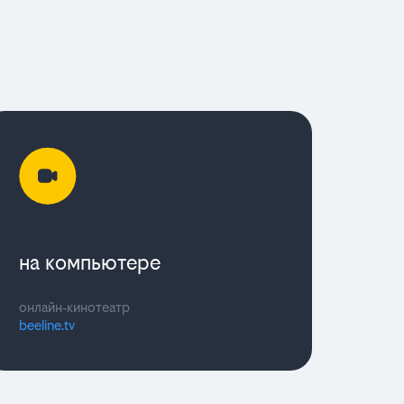
на компьютере
онлайн‑кинотеатр
beeline.tv