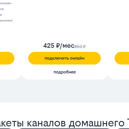
 онлайн-
лов
ее
экономит
425 ₽/мес
850 ₽
подключить онлайн
подробнее
акеты каналов домашнего 