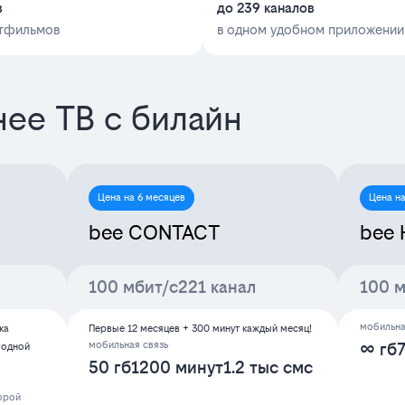
в
до 239 каналов
ьтфильмов
в одном удобном приложении
ее ТВ с билайн
Цена на 6 месяцев
Цена на
bee CONTACT
bee 
100 мбит/с
221 канал
100 м
мобильна
ка
Первые 12 месяцев + 300 минут каждый месяц!
мобильная связь
∞ гб
годной
50 гб
1200 минут
1.2 тыс смс
торой