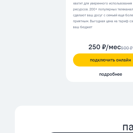
хватит для уверенного использования
ресурсов. 200+ популярных телекана
сделают ваш досуг с семьей еще бол
приятным. Выгодная цена на тариф с
ваш бюджет
250 ₽/мес
500 ₽
подключить онлайн
подробнее
п