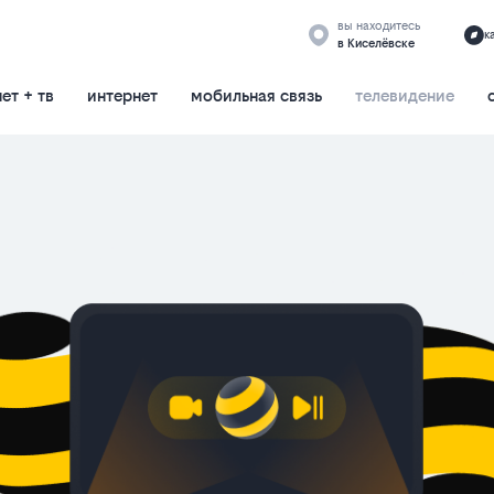
вы находитесь
к
в Киселёвске
ет + тв
интернет
мобильная связь
телевидение