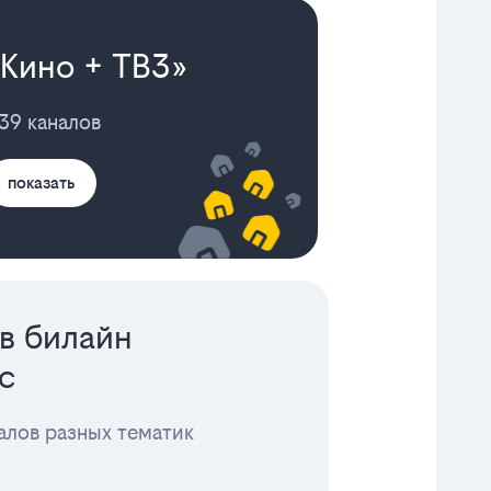
«Кино + ТВ3»
39 каналов
показать
в билайн
с
алов разных тематик