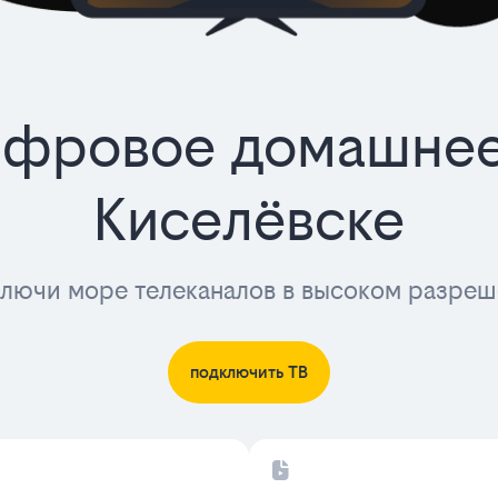
фровое домашнее
Киселёвске
лючи море телеканалов в высоком разре
подключить ТВ