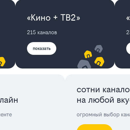
«Кино + ТВ2»
215 каналов
2
показать
сотни канало
лайн
на любой вку
ленте
огромный выбор кан