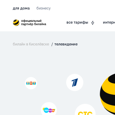
для дома
бизнесу
интерн
все тарифы
билайн в Киселёвске
/
телевидение