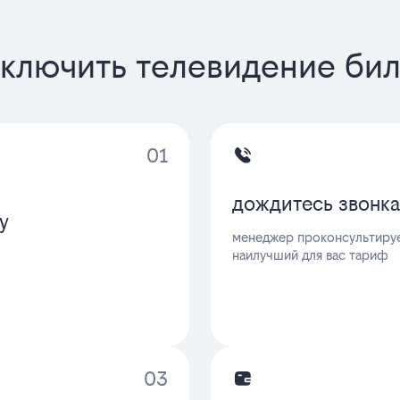
ключить телевидение би
01
дождитесь звонка
у
менеджер проконсультируе
наилучший для вас тариф
03