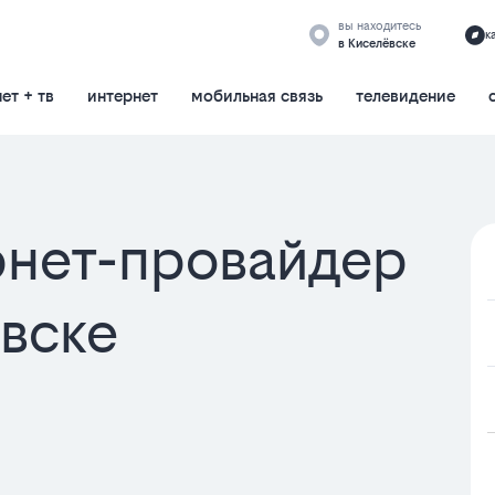
вы находитесь
к
в Киселёвске
ет + тв
интернет
мобильная связь
телевидение
нет-провайдер
ёвске