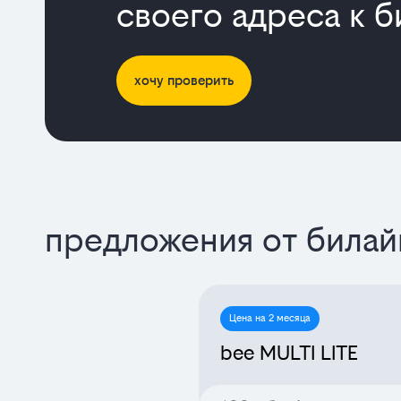
своего адреса к б
хочу проверить
предложения от билай
Цена на 2 месяца
bee MULTI LITE