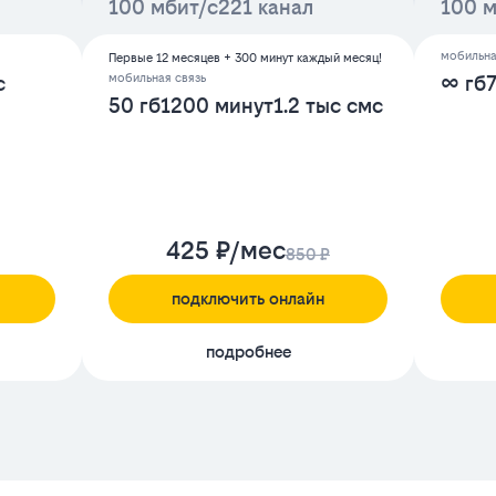
100 мбит/с
221 канал
100 м
мобильна
Первые 12 месяцев + 300 минут каждый месяц!
мобильная связь
с
∞ гб
50 гб
1200 минут
1.2 тыс смс
425 ₽/мес
850 ₽
подключить онлайн
подробнее