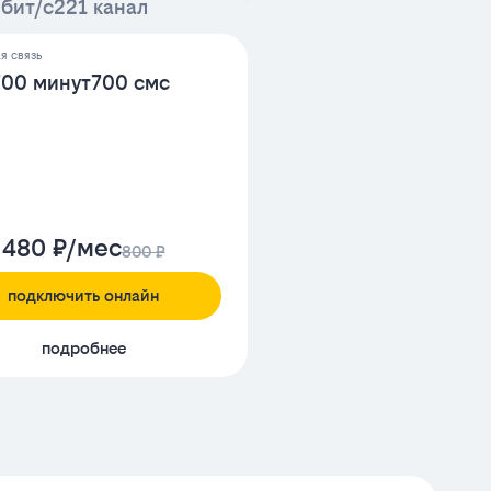
бит/с
221 канал
я связь
700 минут
700 смс
480 ₽/мес
800 ₽
подключить онлайн
подробнее