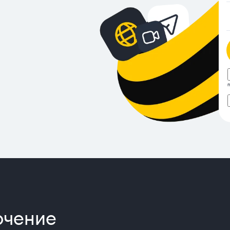
п
предложени
от
билайн
лючение