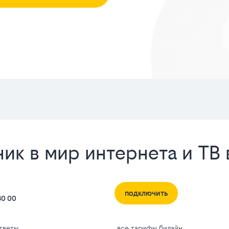
к в мир интернета и ТВ 
подключить
80 00
тветы
все тарифы билайн