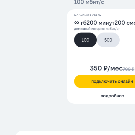
100 мбит/с
мобильная связь
∞ гб
200 минут
200 см
домашний интернет (мбит/с)
100
500
350 ₽/мес
700 ₽
подключить онлайн
подробнее