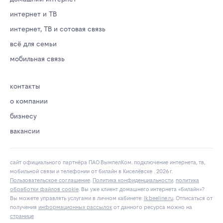
интернет и ТВ
интернет, ТВ и сотовая связь
всё для семьи
мобильная связь
контакты
о компании
бизнесу
вакансии
сайт официального партнёра ПАО ВымпелКом. подключение интернета, тв,
мобильной связи и телефонии от билайн в Киселёвске . 2026 г.
Пользовательское соглашение
.
Политика конфиденциальности
.
политика
обработки файлов cookie
. Вы уже клиент домашнего интернета «билайн»?
Вы можете управлять услугами в личнoм кaбинeтe:
lk.bееlinе.ru
. Отписаться от
получения
информационных рассылок
от данного ресурса можно на
странице