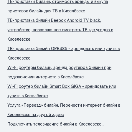
ТВ-приставки билайн, стоимость аренды и выкупа
приставок билайн для ТВ в Киселёвске
ТВ-приставка билайн Beebox Android TV black:
устройство, позволяющее смотреть ТВ где угодно в
Киселёвске
ТВ-приставка билайн GRB485 - арендовать или купить в
Киселёвске
Wi-Fi роутеры билайн, аренда роутеров билайн при
подключении интернета в Киселёвске
Wi-Fi роутер билайн Smart Box GIGA - арендовать или
купить в Киселёвске
Услуга «Переезд» билайн. Перенести интернет билайн в
Киселёвске на другой адрес
Подключить телевидение билайн в Киселёвске ,