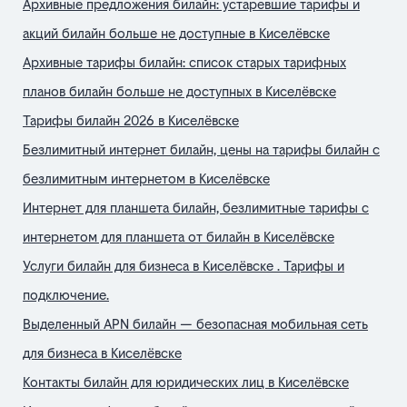
Архивные предложения билайн: устаревшие тарифы и
акций билайн больше не доступные в Киселёвске
Архивные тарифы билайн: список старых тарифных
планов билайн больше не доступных в Киселёвске
Тарифы билайн 2026 в Киселёвске
Безлимитный интернет билайн, цены на тарифы билайн с
безлимитным интернетом в Киселёвске
Интернет для планшета билайн, безлимитные тарифы с
интернетом для планшета от билайн в Киселёвске
Услуги билайн для бизнеса в Киселёвске . Тарифы и
подключение.
Выделенный APN билайн — безопасная мобильная сеть
для бизнеса в Киселёвске
Контакты билайн для юридических лиц в Киселёвске