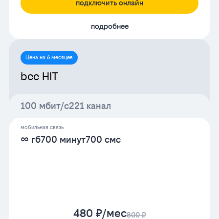
подключить онлайн
подробнее
Цена на 6 месяцев
bee HIT
100 мбит/с
221 канал
мобильная связь
∞ гб
700 минут
700 смс
480 ₽/мес
800 ₽