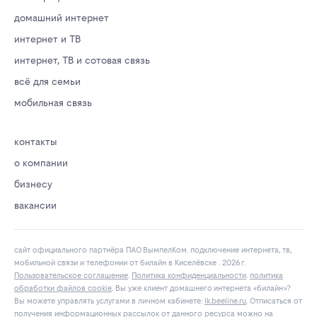
домашний интернет
интернет и ТВ
интернет, ТВ и сотовая связь
всё для семьи
мобильная связь
контакты
о компании
бизнесу
вакансии
сайт официального партнёра ПАО ВымпелКом. подключение интернета, тв,
мобильной связи и телефонии от билайн в Киселёвске . 2026 г.
Пользовательское соглашение
.
Политика конфиденциальности
.
политика
обработки файлов cookie
. Вы уже клиент домашнего интернета «билайн»?
Вы можете управлять услугами в личнoм кaбинeтe:
lk.bееlinе.ru
. Отписаться от
получения
информационных рассылок
от данного ресурса можно на