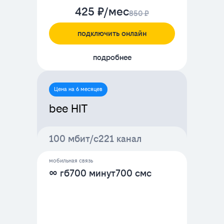
425 ₽/мес
850 ₽
подключить онлайн
подробнее
Цена на 6 месяцев
bee HIT
100 мбит/с
221 канал
мобильная связь
∞ гб
700 минут
700 смс