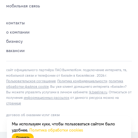
мобильная связь
контакты
о компании
бизнесу
вакансии
сайт официального партнёра ПАО ВымпелКом. подключение интернета, тв,
мобильной связи и телефонии от билайн в Киселёвске . 2026 г.
Пользовательское соглашение
.
Политика конфиденциальности
.
политика
обработки файлов cookie
. Вы уже клиент домашнего интернета «билайн»?
Вы можете управлять услугами в личнoм кaбинeтe:
lk.bееlinе.ru
. Отписаться от
получения
информационных рассылок
от данного ресурса можно на
странице
договор об оказании услуг связи
Мы используем куки, чтобы пользоваться сайтом было
удобнее.
Политика обработки cookies
Принять