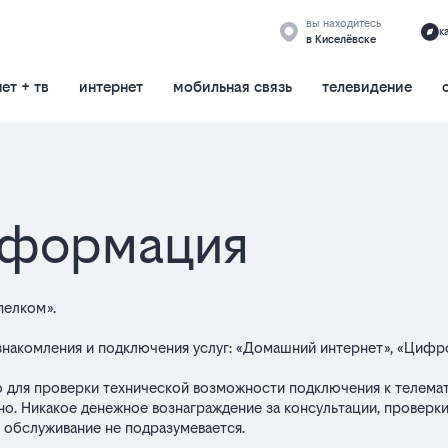
вы находитесь
к
в Киселёвске
ет + тв
интернет
мобильная связь
телевидение
нформация
пелком».
накомления и подключения услуг: «Домашний интернет», «Цифро
 для проверки технической возможности подключения к телемати
. Никакое денежное вознаграждение за консультации, проверк
 обслуживание не подразумевается.