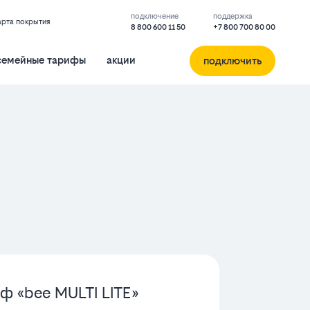
подключение
поддержка
арта покрытия
8 800 600 11 50
+7 800 700 80 00
семейные тарифы
акции
подключить
ф «bee MULTI LITE»