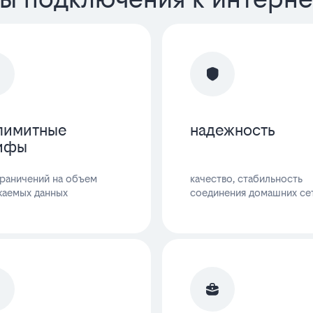
лимитные
надежность
ифы
граничений на объем
качество, стабильность
жаемых данных
соединения домашних се