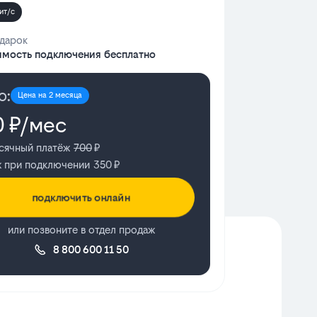
ит/с
дарок
имость подключения бесплатно
о:
Цена на 2 месяца
0
₽/мес
сячный платёж
700
₽
ж при подключении
350
₽
подключить онлайн
или позвоните в отдел продаж
8 800 600 11 50