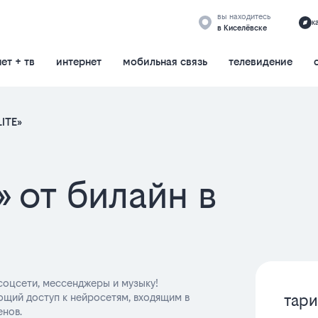
вы находитесь
к
в Киселёвске
ет + тв
интернет
мобильная связь
телевидение
LITE»
» от билайн в
соцсети, мессенджеры и музыку!
тари
ющий доступ к нейросетям, входящим в
енов.