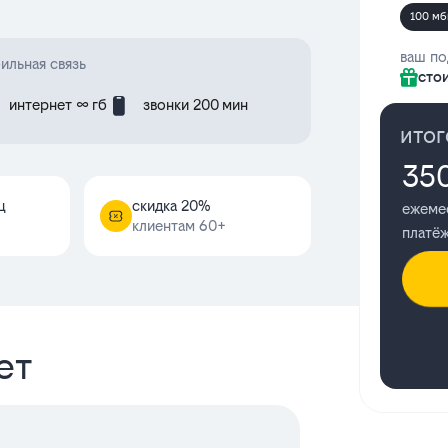
100 мб
ваш по
ильная связь
сто
интернет ∞ гб
звонки 200 мин
итог
35
ц
cкидка 20%
ежеме
клиентам 60+
платё
ет