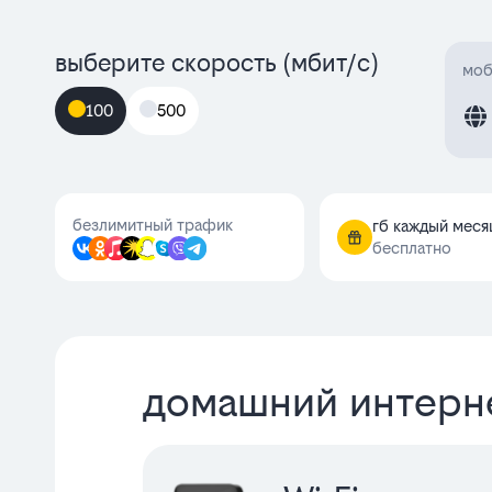
выберите скорость (мбит/с)
моб
100
500
безлимитный трафик
гб каждый меся
бесплатно
домашний интерн