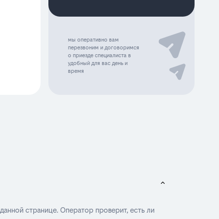
мы оперативно вам
перезвоним и договоримся
о приезде специалиста в
удобный для вас день и
время
 данной странице. Оператор проверит, есть ли