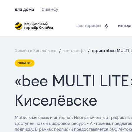
для дома
бизнесу
интерн
все тарифы
билайн в Киселёвске
/
все тарифы
/
тариф «bee MULTI 
Новинка!
«bee MULTI LITE
Киселёвске
Мобильная связь и интернет. Неограниченный трафик на 
Доступен новый цифровой ресурс - AI-токены, предлага
подписку. В рамках подписки предоставляется 300 AI-ток