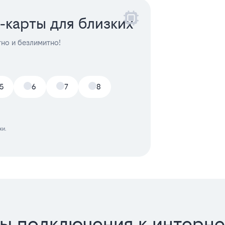
‑карты для близких
тно и безлимитно!
5
6
7
8
ки.
ы подключения к интерне