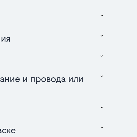
ния
ание и провода или
вске